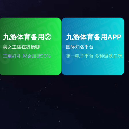
6551551
。
狐(中国)HUOHU官方网站物资采购领导小组
20
25
年
1
月
2
日
【打印】
【收藏】
【关闭】