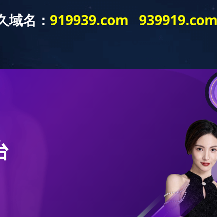
设置
信息公开
教育教学
招生
您当前所在的位
中国)HUOHU官方网站计算机信息学院增