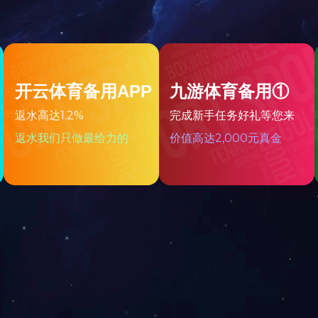
电话：
国)HUOHU官方网站监督电话：
0595-68900977
。
国)HUOHU官方网站物资采购领导小组办公室：
0595-2
火
火狐(中国)HUOHU官方网站工会会员慰问品采购项目成交公告
息学院增购实验室元器件采购项目竞争性谈判采购公告